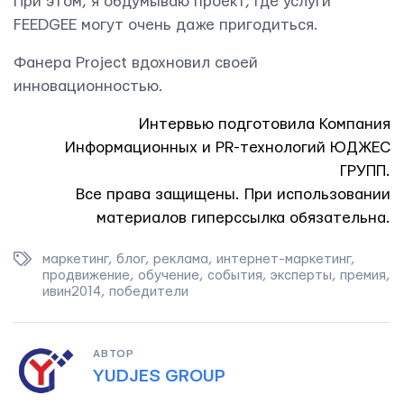
При этом, я обдумываю проект, где услуги
FEEDGEE могут очень даже пригодиться.
Мы вам ответим в течении
24 часов.
Фанера Project вдохновил своей
инновационностью.
Интервью подготовила Компания
Информационных и PR-технологий ЮДЖЕС
ГРУПП.
Все права защищены. При использовании
материалов гиперссылка обязательна.
маркетинг
,
блог
,
реклама
,
интернет-маркетинг
,
продвижение
,
обучение
,
события
,
эксперты
,
премия
,
ивин2014
,
победители
АВТОР
YUDJES GROUP