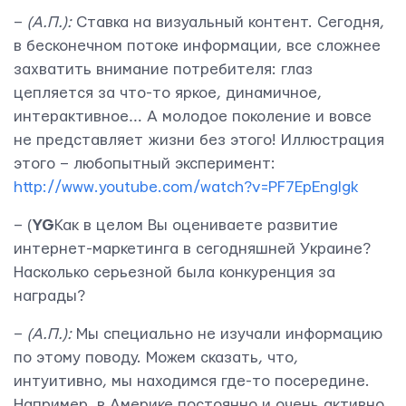
–
(
А.П.
):
Ставка на визуальный контент. Сегодня,
в бесконечном потоке информации, все сложнее
захватить внимание потребителя: глаз
цепляется за что-то яркое, динамичное,
интерактивное… А молодое поколение и вовсе
не представляет жизни без этого! Иллюстрация
этого – любопытный эксперимент:
Свяжитесь с нами
http://www.youtube.com/watch?v=PF7EpEnglgk
– (
YG
Как в целом Вы оцениваете развитие
интернет-маркетинга в сегодняшней Украине?
Насколько серьезной была конкуренция за
награды?
–
(
А.П.
):
Мы специально не изучали информацию
по этому поводу. Можем сказать, что,
интуитивно, мы находимся где-то посередине.
Например, в Америке постоянно и очень активно