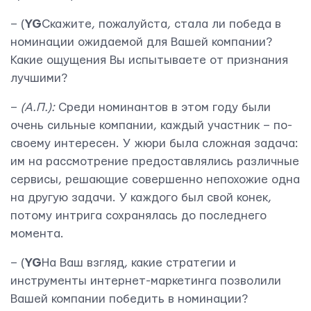
– (
YG
Скажите, пожалуйста, стала ли победа в
номинации ожидаемой для Вашей компании?
Какие ощущения Вы испытываете от признания
лучшими?
–
(А.П.):
Среди номинантов в этом году были
очень сильные компании, каждый участник – по-
своему интересен. У жюри была сложная задача:
им на рассмотрение предоставлялись различные
сервисы, решающие совершенно непохожие одна
на другую задачи. У каждого был свой конек,
Контактная информация
потому интрига сохранялась до последнего
момента.
info@yudjes.com
– (
YG
На Ваш взгляд, какие стратегии и
Rävala pst 8-ruum 810, 10143, Tallinn
инструменты интернет-маркетинга позволили
Yudjes OÜ
Вашей компании победить в номинации?