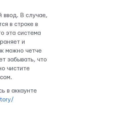
 ввод. В случае,
ся в строке в
то эта система
храняет и
ак можно четче
ет забывать, что
но чистите
сом.
ь в аккаунте
tory/