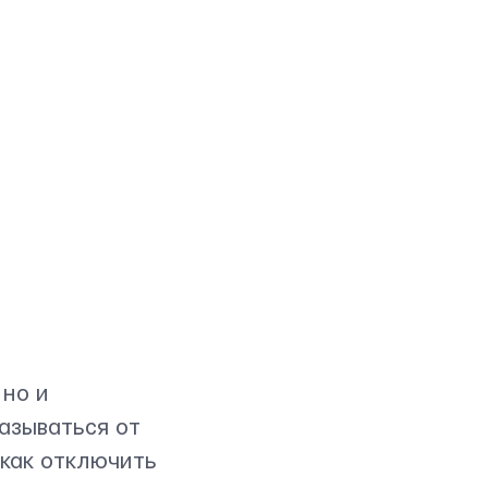
 но и
азываться от
 как отключить