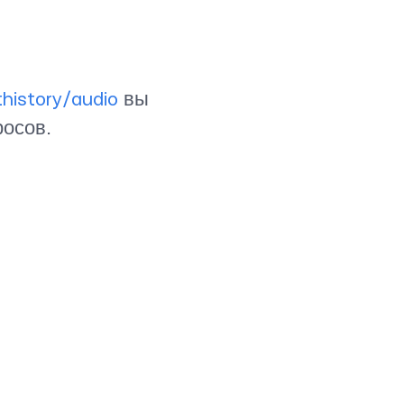
вы
history/audio
осов.