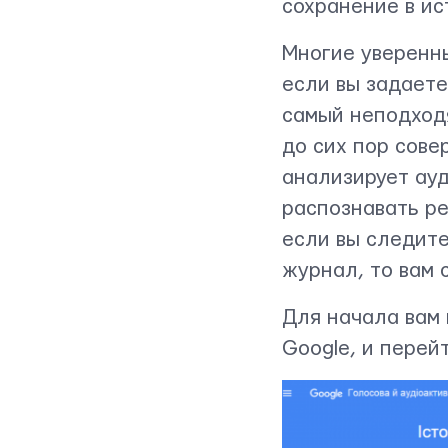
сохранение в ис
Многие уверенны
если вы задаете
самый неподходя
до сих пор сове
анализирует ауд
распознавать ре
если вы следите
Контактная информация
журнал, то вам 
info@yudjes.com
Для начала вам 
Rävala pst 8-ruum 810, 10143, Tallinn
Google, и перей
Yudjes OÜ