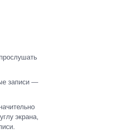
 прослушать
ные записи —
значительно
углу экрана,
писи.