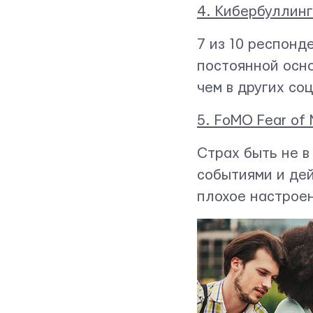
4. Кибербуллинг
7 из 10 респонд
постоянной осно
чем в других со
5. FoMO Fear of 
Страх быть не в
событиями и дей
плохое настрое