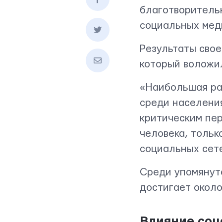
благотворитель
социальных мед
Результаты свое
который воложи
«Наибольшая ра
среди населения
критическим пе
человека, тольк
социальных сете
Среди упомянут
достигает около
Влияние соц