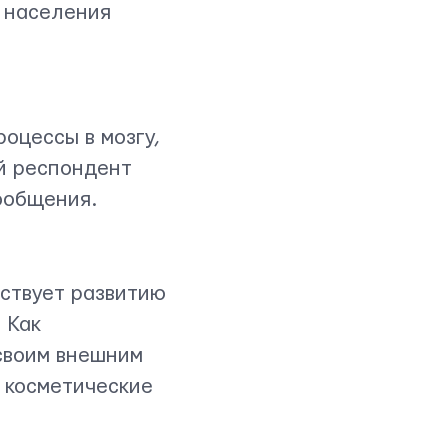
 населения
оцессы в мозгу,
й респондент
ообщения.
бствует развитию
 Как
 своим внешним
ь косметические