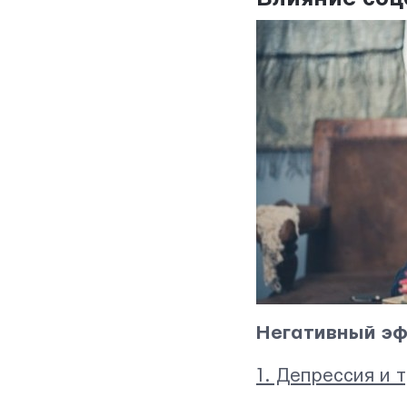
Контактная информация
info@yudjes.com
Rävala pst 8-ruum 810, 10143, Tallinn
Негативный э
Yudjes OÜ
1. Депрессия и 