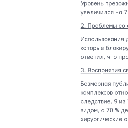
Уровень тревож
увеличился на 
2. Проблемы со 
Использования д
Свяжитесь с нами
которые блокир
ответил, что пр
3. Восприятия с
Безмерная публи
комплексов отно
следствие, 9 из
видом, а 70 % д
хирургические 