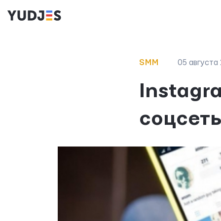
SMM
05 августа 
Instagr
соцсет