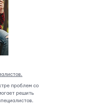
иалистов.
ектре проблем со
могает решить
специалистов.