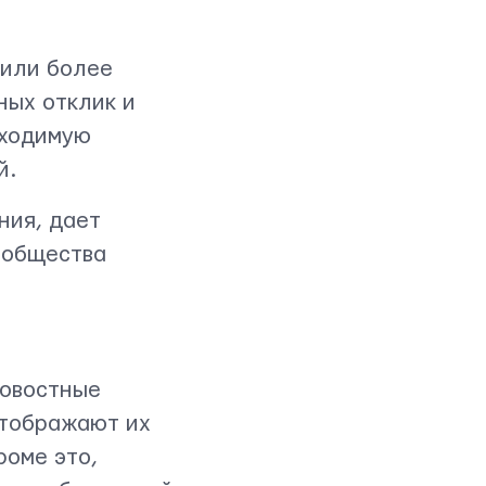
 или более
ных отклик и
бходимую
й.
ния, дает
ообщества
новостные
отображают их
роме это,