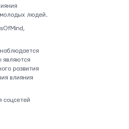
лияния
 молодых людей.
sOfMind,
 наблюдается
ды являются
ного развития
ния влияния
я соцсетей