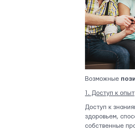
Мы вам ответим в течении
24 часов
ОТПРАВИТЬ
Возможные
поз
1. Доступ к опы
Доступ к знания
здоровьем, спо
собственные пр