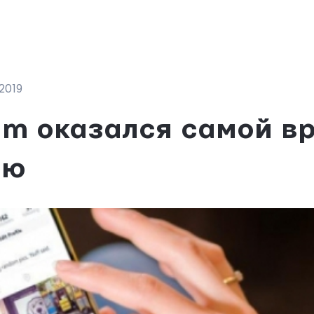
2019
am оказался самой в
ью