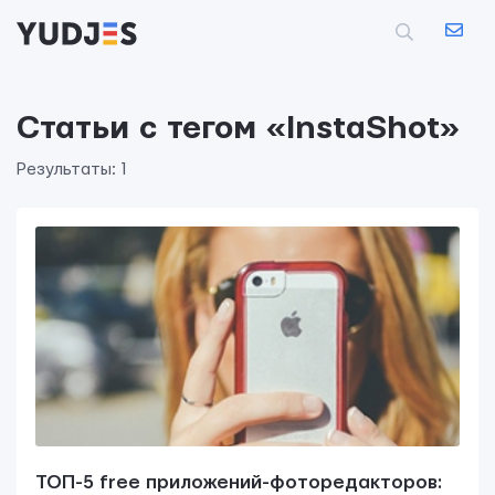
Статьи с тегом «InstaShot»
Результаты: 1
Контактная информация
info@yudjes.com
Rävala pst 8-ruum 810, 10143, Tallinn
Yudjes OÜ
Свяжитесь с нами
ТОП-5 free приложений-фоторедакторов: