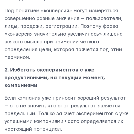
Контактная информация
Под понятием «конверсия» могут измеряться
info@yudjes.com
совершенно разные значения — пользователи,
лиды, продажи, регистрации. Поэтому фраза
Rävala pst 8-ruum 810, 10143, Tallinn
«конверсия значительно увеличилась» лишена
Yudjes OÜ
всякого смысла при неимении четкого
определения цели, которая прячется под этим
термином.
2. Избегать экспериментов с уже
продуктивными, на текущий момент,
кампаниями
Если кампания уже приносит хороший результат
— это не значит, что этот результат является
предельным. Только за счет экспериментов с уже
успешными кампаниями часто определяется их
Свяжитесь с нами
настоящий потенциал.