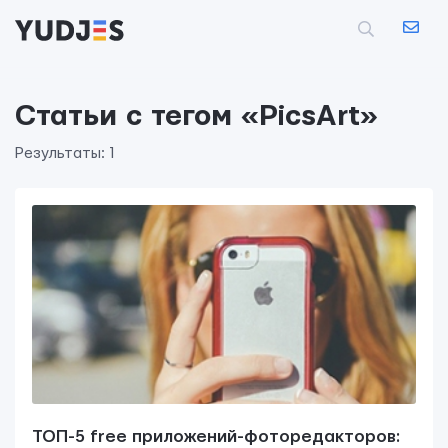
Статьи с тегом «PicsArt»
Результаты: 1
Контактная информация
info@yudjes.com
Rävala pst 8-ruum 810, 10143, Tallinn
Yudjes OÜ
Свяжитесь с нами
ТОП-5 free приложений-фоторедакторов: