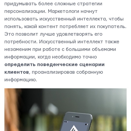
придумывать более сложные стратегии
персонализации. Маркетологи начнут
Контактная информация
использовать искусственный интеллекта, чтобы
info@yudjes.com
понять, какой контент потребляет их покупатель.
Это позволит лучше удовлетворять его
Rävala pst 8-ruum 810, 10143, Tallinn
потребности. Искусственный интеллект также
Yudjes OÜ
незаменим при работе с большими объемами
информации, когда необходимо точно
определить поведенческие сценарии
клиентов
, проанализировав собранную
информацию.