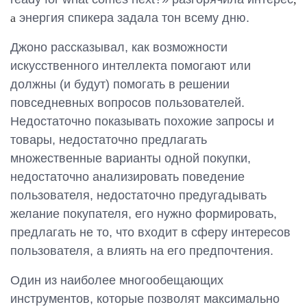
Контактная информация
а
энергия спикера задала тон всему дню.
info@yudjes.com
Джоно рассказывал, как возможности
искусственного интеллекта помогают или
Rävala pst 8-ruum 810, 10143, Tallinn
должны (и будут) помогать в решении
Yudjes OÜ
повседневных вопросов пользователей.
Недостаточно показывать похожие запросы и
товары, недостаточно предлагать
множественные варианты одной покупки,
недостаточно анализировать поведение
пользователя, недостаточно предугадывать
желание покупателя, его нужно формировать,
предлагать не то, что входит в сферу интересов
пользователя, а влиять на его предпочтения.
Один из наиболее многообещающих
инструментов, которые позволят максимально