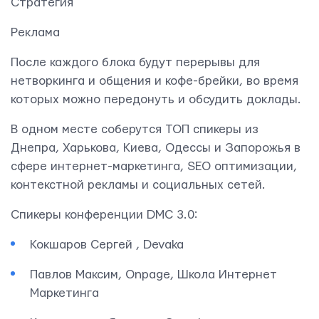
Стратегия
Реклама
После каждого блока будут перерывы для
нетворкинга и общения и кофе-брейки, во время
которых можно передонуть и обсудить доклады.
В одном месте соберутся ТОП спикеры из
Днепра, Харькова, Киева, Одессы и Запорожья в
Контактная информация
сфере интернет-маркетинга, SEO оптимизации,
info@yudjes.com
контекстной рекламы и социальных сетей.
Rävala pst 8-ruum 810, 10143, Tallinn
Спикеры конференции DMC 3.0:
Yudjes OÜ
Кокшаров Сергей , Devaka
Павлов Максим, Onpage, Школа Интернет
Маркетинга