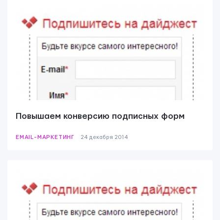
Контактная информация
Повышаем конверсию подписных форм
info@yudjes.com
EMAIL-МАРКЕТИНГ
24 декабря 2014
Rävala pst 8-ruum 810, 10143, Tallinn
Yudjes OÜ