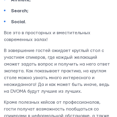
Search;
Social
.
Все это в просторных и вместительных
современных залах!
Контактная информация
В завершение гостей ожидает круглый стол с
участием спикеров, где каждый желающий
info@yudjes.com
сможет задать вопрос и получить на него ответ
Rävala pst 8-ruum 810, 10143, Tallinn
эксперта. Как показывает практика, на круглом
столе можно узнать много интересного и
Yudjes OÜ
неожиданного! Да и как может быть иначе, ведь
на DVOMA будут лучшие из лучших.
Кроме полезных кейсов от профессионалов,
гости получат возможность пообщаться со
спикерами в неформальной обстановке, а также