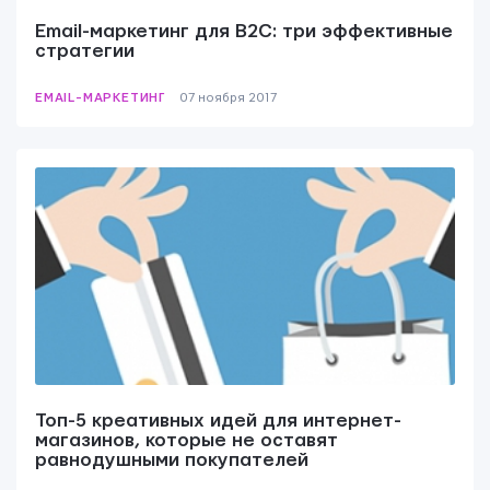
Email-маркетинг для B2C: три эффективные
стратегии
EMAIL-МАРКЕТИНГ
07 ноября 2017
Контактная информация
info@yudjes.com
Rävala pst 8-ruum 810, 10143, Tallinn
Yudjes OÜ
Топ-5 креативных идей для интернет-
Свяжитесь с нами
магазинов, которые не оставят
равнодушными покупателей