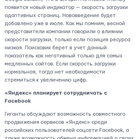
Rävala pst 8-ruum 810, 10143, Tallinn
появится новый индикатор — скорость загрузки
Yudjes OÜ
адаптивных страниц. Нововведение будет
добавлено уже в июле. Как мы помним, весной
представители компании говорили о влиянии
скорости загрузки, только если позиция ресурса
низкая. Поисковик берет в учет данный
показатель как негативный только для самых
медленных сайтов. Если скорость загрузки
нормальная, тогда нет необходимости
стремиться к увеличению цифр.
«Яндекс» планирует сотрудничать с
Facebook
Гиганты обсуждают возможность совместного
Свяжитесь с нами
продвижения сервисов «Яндекс» среди
российских пользователей соцсети Facebook, а
также возможность обмена информацией о своих