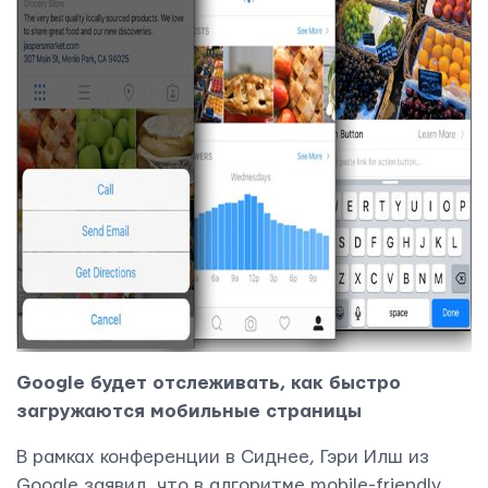
Google будет отслеживать, как быстро
загружаются мобильные страницы
Контактная информация
info@yudjes.com
В рамках конференции в Сиднее, Гэри Илш из
Google заявил, что в алгоритме mobile-friendly