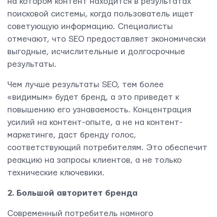
на котором контент находится в результатах
Rävala pst 8-ruum 810, 10143, Tallinn
поисковой системы, когда пользователь ищет
Yudjes OÜ
советующую информацию. Специалисты
отмечают, что SEO предоставляет экономически
выгодные, исчислительные и долгосрочные
результаты.
Чем лучше результаты SEО, тем более
«видимым» будет бренд, а это приведет к
повышению его узнаваемость. Концентрация
усилий на контент-опыте, а не на контент-
маркетинге, даст бренду голос,
соответствующий потребителям. Это обеспечит
реакцию на запросы клиентов, а не только
технические ключевики.
Свяжитесь с нами
2. Большой авторитет бренда
Современный потребитель намного