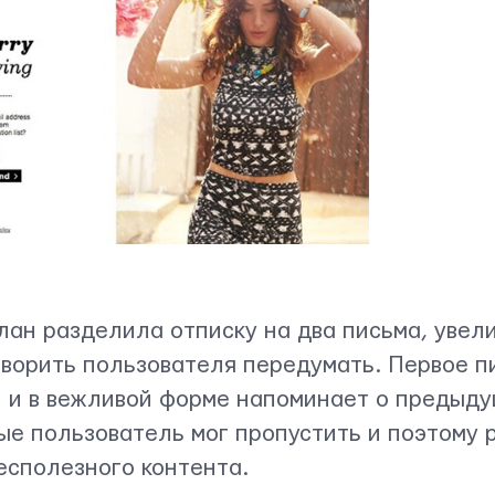
ан разделила отписку на два письма, увел
оворить пользователя передумать. Первое п
и и в вежливой форме напоминает о предыд
ые пользователь мог пропустить и поэтому
есполезного контента.