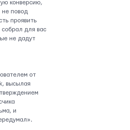
шую конверсию,
 не повод
сть проявить
 собрал для вас
рые не дадут
зователем от
k, высылая
дтверждением
счика
ьма, и
передумал».