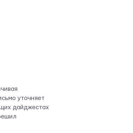
ичивая
исьмо уточняет
ущих дайджестах
 решил