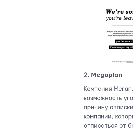
Свяжитесь с нами
2.
Megaplan
Компания Мегапл
возможность уг
причину отписк
компании, котор
отписаться от б