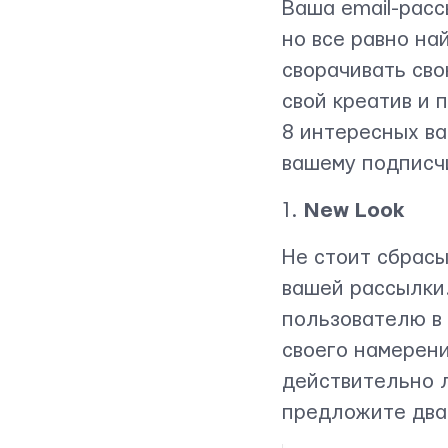
Ваша email-расс
но все равно на
сворачивать сво
свой креатив и 
8 интересных ва
вашему подписч
1.
New Look
Не стоит сбрасы
Контактная информация
вашей рассылки.
info@yudjes.com
пользователю в
Rävala pst 8-ruum 810, 10143, Tallinn
своего намерени
действительно л
Yudjes OÜ
предложите два 