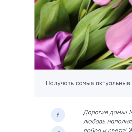
Получать самые актуальные
Контактная информация
info@yudjes.com
Дорогие дамы! М
Rävala pst 8-ruum 810, 10143, Tallinn
любовь наполня
Yudjes OÜ
добра и света! 