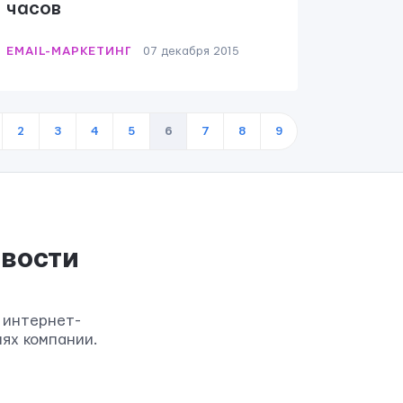
часов
EMAIL-МАРКЕТИНГ
07 декабря 2015
2
3
4
5
6
7
8
9
вости
 интернет-
ях компании.