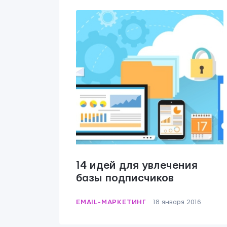
Контактная информация
info@yudjes.com
Rävala pst 8-ruum 810, 10143, Tallinn
Yudjes OÜ
14 идей для увлечения
Свяжитесь с нами
базы подписчиков
EMAIL-МАРКЕТИНГ
18 января 2016